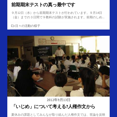
前期期末テストの真っ最中です
９月12日（水）から前期期末テストが行われています。９月14日
（金）までの３日間で９教科の試験が実施されます。前期のしめ...
カ
日々の活動の様子
テ
ゴ
リ
ー
2012年9月13日
「いじめ」について考える?人権作文から
夏休みの課題としてみんなが取り組んだ人権作文では、世論を反映