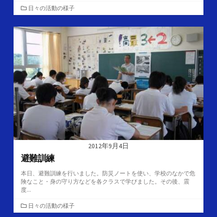
カ
日々の活動の様子
テ
ゴ
リ
ー
2012年9月4日
避難訓練
本日、避難訓練を行いました。防災ノートを使い、学校のなかで危
険なこと・身の守り方などを各クラスで学びました。その後、震
度...
カ
日々の活動の様子
テ