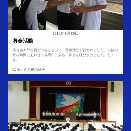
2012年9月30日
募金活動
生徒会本部役員が中心となって、募金活動が行われました。生徒の
登校時間にあわせて昇降口に立ち、募金を呼びかけました。たく
さ...
カ
日々の活動の様子
テ
ゴ
リ
ー