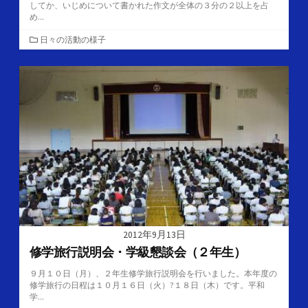
してか、いじめについて書かれた作文が全体の３分の２以上を占
め...
カ
日々の活動の様子
テ
ゴ
リ
ー
2012年9月13日
修学旅行説明会・学級懇談会（２年生）
９月１０日（月）、２年生修学旅行説明会を行いました。本年度の
修学旅行の日程は１０月１６日（火）?１８日（木）です。平和
学...