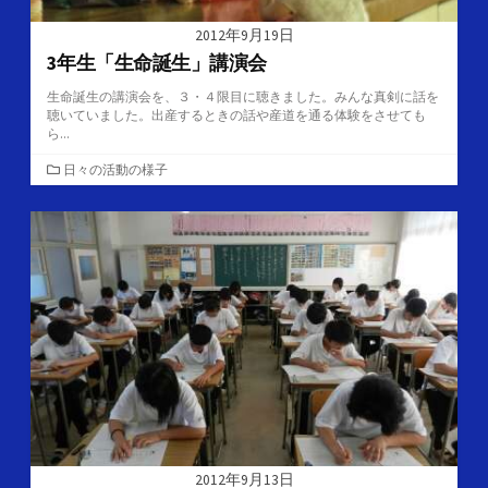
2012年9月19日
3年生「生命誕生」講演会
生命誕生の講演会を、３・４限目に聴きました。みんな真剣に話を
聴いていました。出産するときの話や産道を通る体験をさせても
ら...
カ
日々の活動の様子
テ
ゴ
リ
ー
2012年9月13日