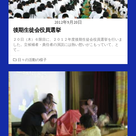
2012年9月20日
後期生徒会役員選挙
２０日（木）６限目に、２０１２年度後期生徒会役員選挙を行いま
した。立候補者・責任者の演説には熱い想いがこもっていて、と
て...
カ
日々の活動の様子
テ
ゴ
リ
ー