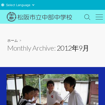
コ
ン
検
メ
索
ニ
テ
切
ュ
ン
り
ー
ツ
替
ホーム
>
え
へ
Monthly Archive:
2012年9月
ス
キ
ッ
プ