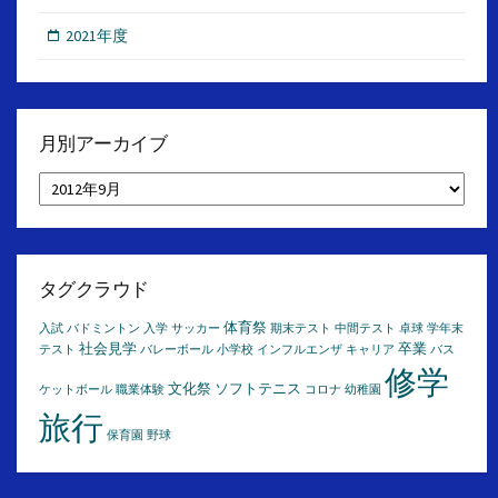
2021年度
月別アーカイブ
月
別
ア
ー
カ
イ
タグクラウド
ブ
体育祭
入試
バドミントン
入学
サッカー
期末テスト
中間テスト
卓球
学年末
社会見学
卒業
テスト
バレーボール
小学校
インフルエンザ
キャリア
バス
修学
文化祭
ソフトテニス
ケットボール
職業体験
コロナ
幼稚園
旅行
保育園
野球