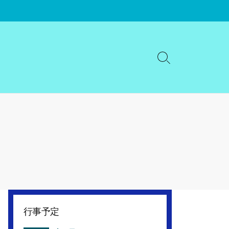
検
索
切
り
替
え
行事予定