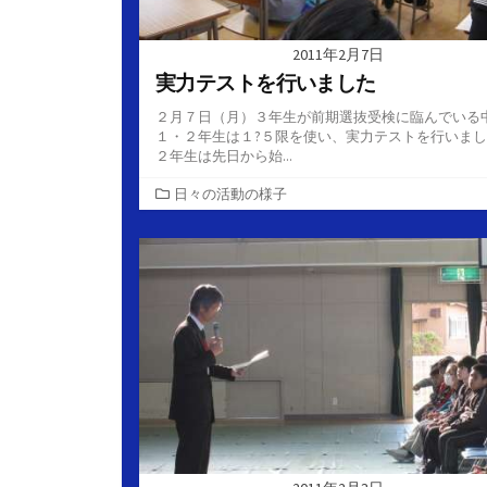
2011年2月7日
実力テストを行いました
２月７日（月）３年生が前期選抜受検に臨んでいる
１・２年生は１?５限を使い、実力テストを行いま
２年生は先日から始...
カ
日々の活動の様子
テ
ゴ
リ
ー