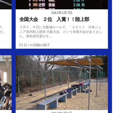
2011年2月7日
全国大会 ２位 入賞！！陸上部
中、
２月５，６日に大阪城ホールで、「２０１１ 日本ジュ
した。
ニア室内陸上競技 大阪大会」という全国大会がありまし
た。濱本悠司君が６...
カ
日々の活動の様子
テ
ゴ
リ
ー