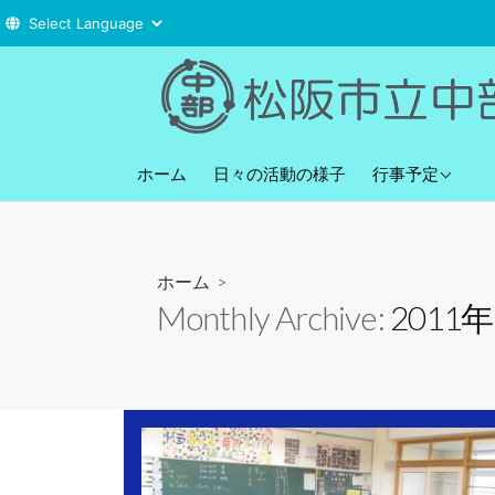
コ
ン
テ
ン
直近の行事予定
ツ
ホーム
日々の活動の様子
行事予定
へ
ス
キ
ホーム
>
ッ
Monthly Archive:
2011
プ