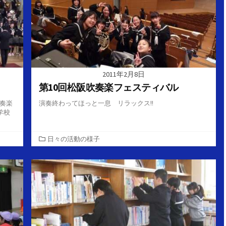
2011年2月8日
第10回松阪吹奏楽フェスティバル
吹奏楽
演奏終わってほっと一息 リラックス!!
学校
カ
日々の活動の様子
テ
ゴ
リ
ー