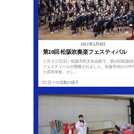
2011年2月8日
第10回 松阪吹奏楽フェスティバル
１月３０日(日）松阪市民文化会館で、第10回松阪
フェスティバルが開催されました。松阪市内の小中
と高等学校、そし...
カ
日々の活動の様子
テ
ゴ
リ
ー