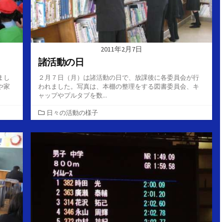
2011年2月7日
諸活動の日
まし
２月７日（月）は諸活動の日で、放課後に各委員会が行
や家
われました。写真は、本棚の整理をする図書委員会、キ
ャップやプルタブを数...
カ
日々の活動の様子
テ
ゴ
リ
ー