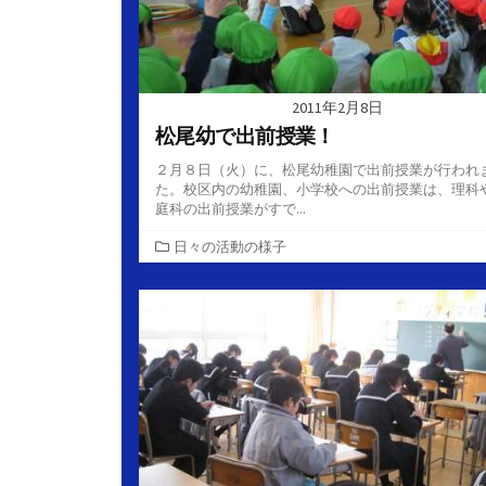
2011年2月8日
松尾幼で出前授業！
２月８日（火）に、松尾幼稚園で出前授業が行われ
た。校区内の幼稚園、小学校への出前授業は、理科
庭科の出前授業がすで...
カ
日々の活動の様子
テ
ゴ
リ
ー