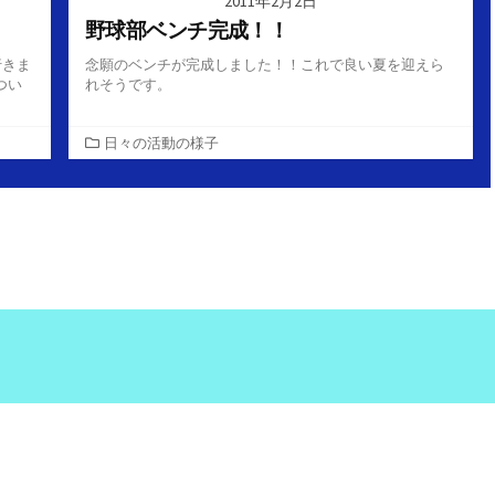
2011年2月2日
野球部ベンチ完成！！
行きま
念願のベンチが完成しました！！これで良い夏を迎えら
つい
れそうです。
カ
日々の活動の様子
テ
ゴ
リ
ー