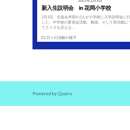
2011年2月3日
新入生説明会 in 花岡小学校
2月3日、生徒会本部の2人が小学校に入学説明会に
した。中学校の委員会活動、勉強、そして部活動に
てクイズも交えな...
カ
日々の活動の様子
テ
ゴ
リ
ー
Powered by
Quarro