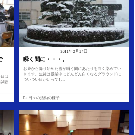
2011年2月14日
で
瞬く間に・・・。
お昼から降り始めた雪が瞬く間にあたりを白く染めてい
きます。生徒は授業中にどんどん白くなるグラウンドに
今日は
ついつい目がいってし...
の試験
カ
日々の活動の様子
テ
ゴ
リ
ー