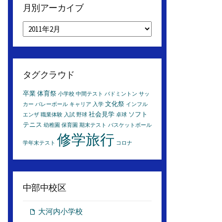
月別アーカイブ
月
別
ア
ー
カ
タグクラウド
イ
ブ
卒業
体育祭
小学校
中間テスト
バドミントン
サッ
文化祭
カー
バレーボール
キャリア
入学
インフル
社会見学
ソフト
エンザ
職業体験
入試
野球
卓球
テニス
幼稚園
保育園
期末テスト
バスケットボール
修学旅行
学年末テスト
コロナ
中部中校区
大河内小学校