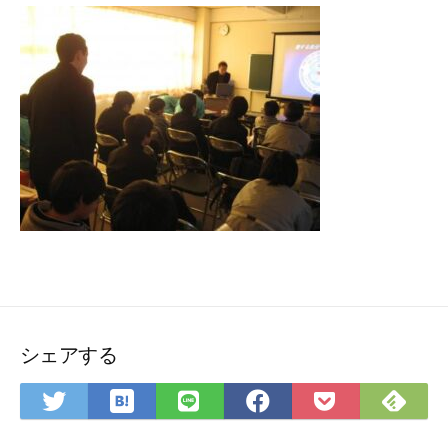
シェアする
は
Fee
Twitter
LINE
Facebook
Pocket
て
で
で
で
で
に
な
購