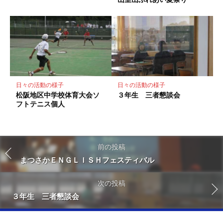
日々の活動の様子
日々の活動の様子
松阪地区中学校体育大会ソ
３年生 三者懇談会
フトテニス個人
前の投稿
まつさかＥＮＧＬＩＳＨフェスティバル
次の投稿
３年生 三者懇談会