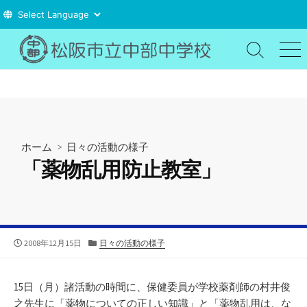
コ
ン
検
メ
索
ニ
テ
切
ュ
ン
り
ー
ツ
替
え
へ
ス
ホーム
>
日々の活動の様子
キ
「薬物乱用防止教室」
ッ
プ
公
カ
2008年12月15日
日々の活動の様子
開
テ
日
ゴ
リ
15日（月）諸活動の時間に、保健委員が学校薬剤師の村井俊
ー
之先生に「薬物についての正しい知識」と「薬物乱用は、な