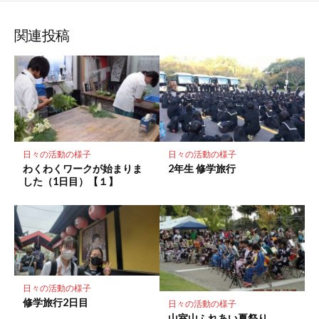
シ
シ
シ
保
ブ
読
ェ
ェ
ェ
存
ッ
ア
ア
ア
関連投稿
ク
マ
ー
ク
に
保
存
日々の活動の様子
日々の活動の様子
わくわくワークが始まりま
2年生 修学旅行
した（1日目）【１】
日々の活動の様子
修学旅行2日目
日々の活動の様子
山室山ふれあい夏祭り