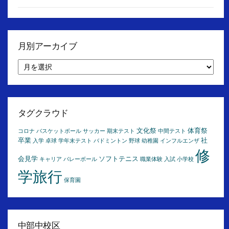
月別アーカイブ
月
別
ア
ー
カ
イ
タグクラウド
ブ
文化祭
体育祭
コロナ
バスケットボール
サッカー
期末テスト
中間テスト
卒業
社
入学
卓球
学年末テスト
バドミントン
野球
幼稚園
インフルエンザ
修
会見学
ソフトテニス
キャリア
バレーボール
職業体験
入試
小学校
学旅行
保育園
中部中校区